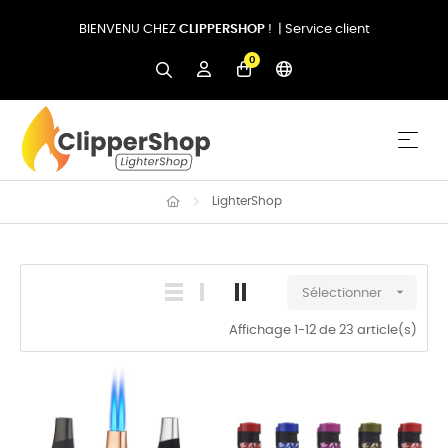
BIENVENU CHEZ
CLIPPERSHOP
! |
Service client
0
Basc
☰
LighterShop

Sélectionner
Affichage 1-12 de 23 article(s)