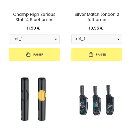
Champ High Serious
Silver Match London 2
Stuff 4 Blueflames
Jetflames
11,50 €
19,95 €
PANIER
PANIER