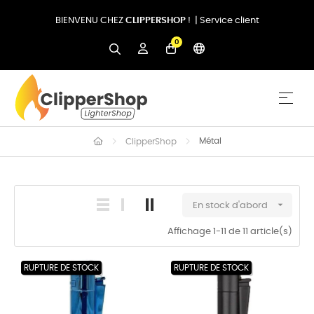
BIENVENU CHEZ
CLIPPERSHOP
! |
Service client
0
Basc
☰
Métal
ClipperShop

En stock d'abord
Affichage 1-11 de 11 article(s)
RUPTURE DE STOCK
RUPTURE DE STOCK